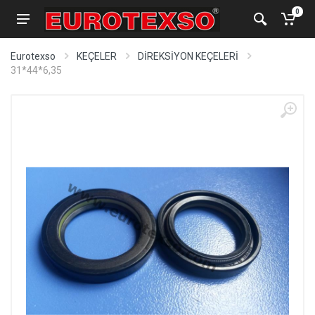
0
Eurotexso
KEÇELER
DİREKSİYON KEÇELERİ
31*44*6,35