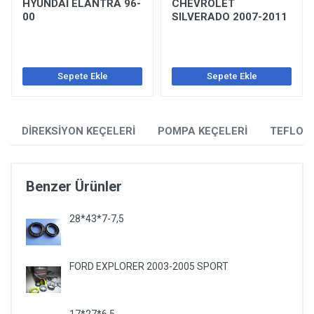
HYUNDAİ ELANTRA 96-
CHEVROLET
00
SILVERADO 2007-2011
Sepete Ekle
Sepete Ekle
DİREKSİYON KEÇELERİ
POMPA KEÇELERİ
TEFLON
Benzer Ürünler
28*43*7-7,5
FORD EXPLORER 2003-2005 SPORT