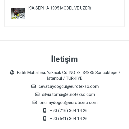
KIA SEPHIA 1995 MODEL VE ÜZERİ
İletişim
Fatih Mahallesi, Yakacık Cd. NO:78, 34885 Sancaktepe /
İstanbul / TÜRKİYE
cevat.aydogdu@eurotexso.com
silvia.toma@eurotexso.com
onur.aydogdu@eurotexso.com
+90 (216) 304 14 26
+90 (541) 304 14 26