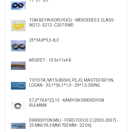
17*27*6,5
TÜM BEYİN KORUYUCU - MERCEDES E CLASS -
W212- S212- C207 RWD
25*34,8*5,5-8,3
MOSFET - 10.5x11x4.8
TOYOTA, MİTSUBİSHİ, PEJO, MASTER BEYİN,
LOGAN - 33,1*36,1*1,9 - 29*1,5 ORİNG
57,2*74,6*22,15 - KAMYON DİREKSİYON
RULMANI
DİREKSİYON MİLİ - FORD FOCUS 2 (2003-2007) -
25 MM/39,3 MM/700 MM - 32 DİŞ