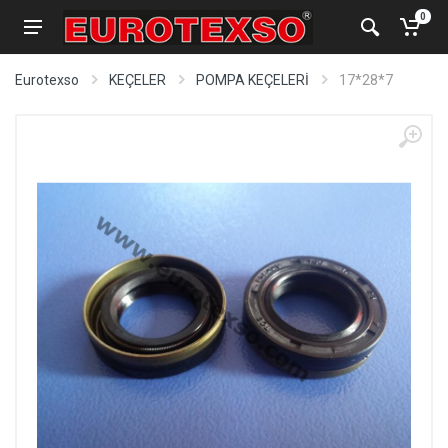
0
Eurotexso
KEÇELER
POMPA KEÇELERİ
17*28*7