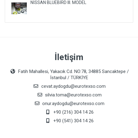
NİSSAN BLUEBİRD III. MODEL
İletişim
Fatih Mahallesi, Yakacık Cd. NO:78, 34885 Sancaktepe /
İstanbul / TÜRKİYE
cevat.aydogdu@eurotexso.com
silvia.toma@eurotexso.com
onur.aydogdu@eurotexso.com
+90 (216) 304 14 26
+90 (541) 304 14 26