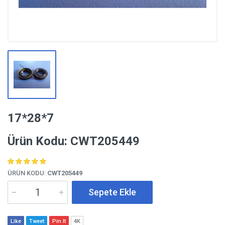
17*28*7
Ürün Kodu: CWT205449
ÜRÜN KODU:
CWT205449
Sepete Ekle
Like
Tweet
Pin It
4K