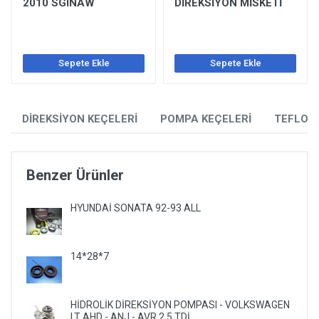
2010 SGINAW
DİREKSİYON MİSKETİ
Sepete Ekle
Sepete Ekle
DİREKSİYON KEÇELERİ
POMPA KEÇELERİ
TEFLON
Benzer Ürünler
HYUNDAİ SONATA 92-93 ALL
14*28*7
HİDROLİK DİREKSİYON POMPASI - VOLKSWAGEN
LT AHD - ANJ - AVR 2,5 TDİ