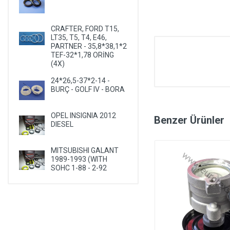
CRAFTER, FORD T15,
LT35, T5, T4, E46,
PARTNER - 35,8*38,1*2
TEF-32*1,78 ORİNG
(4X)
24*26,5-37*2-14 -
BURÇ - GOLF IV - BORA
OPEL INSIGNIA 2012
Benzer Ürünler
DIESEL
MITSUBISHI GALANT
1989-1993 (WITH
SOHC 1-88 - 2-92