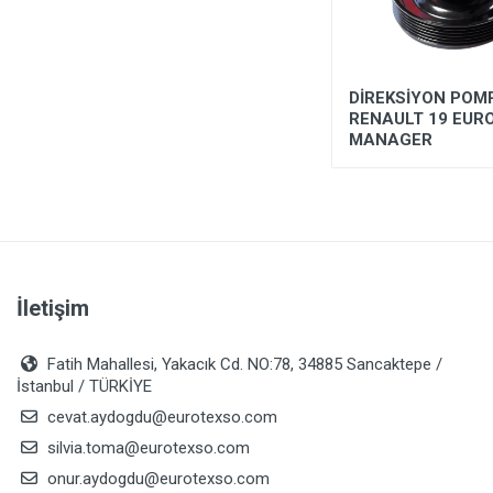
26*38,1*8,5
DİREKSİYON POMP
RENAULT 19 EURO
MANAGER
İletişim
Fatih Mahallesi, Yakacık Cd. NO:78, 34885 Sancaktepe /
İstanbul / TÜRKİYE
cevat.aydogdu@eurotexso.com
silvia.toma@eurotexso.com
onur.aydogdu@eurotexso.com