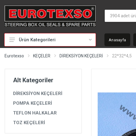
Ürün Kategorileri
Anasayfa
HİDROLİK DİREKSİYON TAMİR TAKIMLARI
Eurotexso
KEÇELER
DİREKSİYON KEÇELERİ
22*32*4,5
KEÇELER
MİLLER
Alt Kategoriler
BURÇLAR
DİREKSİYON KEÇELERİ
BEYİNLER
POMPA KEÇELERİ
SOMUNLAR VE KAPAKLAR
TEFLON HALKALAR
POMPALAR
TOZ KEÇELERİ
POMPA YEDEK PARÇALARI