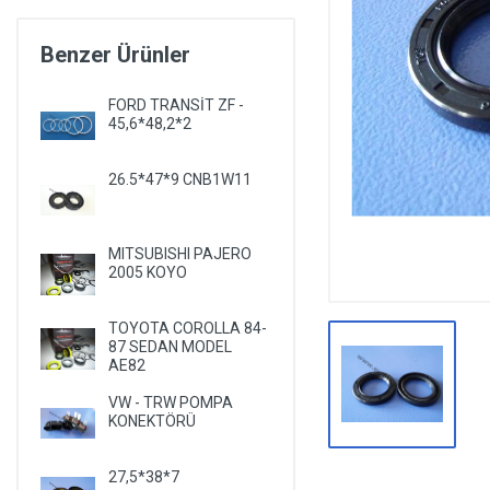
DİĞER YEDEK PARÇALAR
Benzer Ürünler
EPS YEDEK PARÇALARI
RULMANLAR
FORD TRANSİT ZF -
45,6*48,2*2
KÖRÜK VE KELEPÇELER
ALETLER VE ANAHTARLAR
26.5*47*9 CNB1W11
AĞIR VASITA GRUBU
TEST MAKİNELERİ VE TEST CİHAZLARI
MITSUBISHI PAJERO
2005 KOYO
TOYOTA COROLLA 84-
87 SEDAN MODEL
AE82
VW - TRW POMPA
KONEKTÖRÜ
27,5*38*7