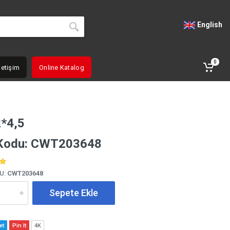
English
0
letişim
Online Katalog
*4,5
 Kodu: CWT203648
U:
CWT203648
Sepete Ekle
et
Pin It
4K