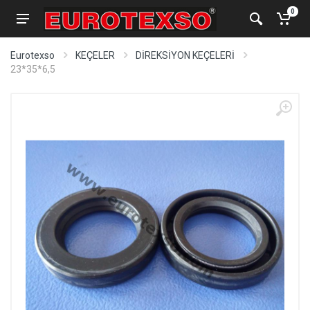
0
Eurotexso
KEÇELER
DİREKSİYON KEÇELERİ
23*35*6,5