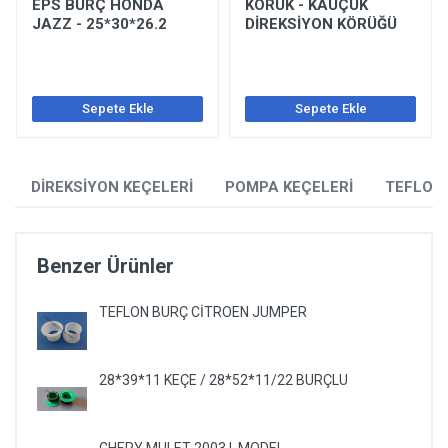
EPS BURÇ HONDA
KÖRÜK - KAUÇUK
JAZZ - 25*30*26.2
DİREKSİYON KÖRÜĞÜ
Sepete Ekle
Sepete Ekle
DİREKSİYON KEÇELERİ
POMPA KEÇELERİ
TEFLON
Benzer Ürünler
TEFLON BURÇ CİTROEN JUMPER
28*39*11 KEÇE / 28*52*11/22 BURÇLU