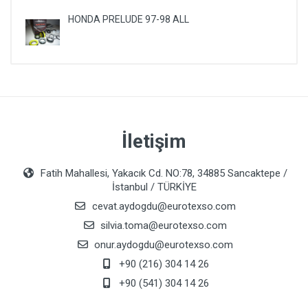
HONDA PRELUDE 97-98 ALL
İletişim
Fatih Mahallesi, Yakacık Cd. NO:78, 34885 Sancaktepe /
İstanbul / TÜRKİYE
cevat.aydogdu@eurotexso.com
silvia.toma@eurotexso.com
onur.aydogdu@eurotexso.com
+90 (216) 304 14 26
+90 (541) 304 14 26