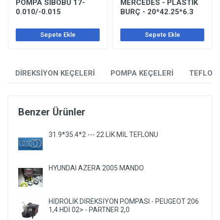
POMPA SİBOBU 17-
MERCEDES - PLASTİK
0.010/-0.015
BURÇ - 20*42.25*6.3
Sepete Ekle
Sepete Ekle
DİREKSİYON KEÇELERİ
POMPA KEÇELERİ
TEFLON
Benzer Ürünler
31.9*35.4*2 --- 22 LİK MİL TEFLONU
HYUNDAI AZERA 2005 MANDO
HİDROLİK DİREKSİYON POMPASI - PEUGEOT 206
1,4 HDİ 02> - PARTNER 2,0