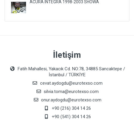
ACURA INTEGRA 1998-2003 SHOWA
İletişim
Fatih Mahallesi, Yakacık Cd. NO:78, 34885 Sancaktepe /
İstanbul / TÜRKİYE
cevat.aydogdu@eurotexso.com
silvia.toma@eurotexso.com
onur.aydogdu@eurotexso.com
+90 (216) 304 14 26
+90 (541) 304 14 26