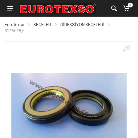
0
Eurotexso
KEÇELER
DİREKSİYON KEÇELERİ
32*50*8,5