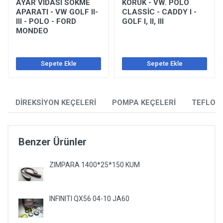
AYAR VİDASI SÖKME
KÖRÜK - VW. POLO
APARATI - VW GOLF II-
CLASSİC - CADDY I -
III - POLO - FORD
GOLF I, II, III
MONDEO
Sepete Ekle
Sepete Ekle
DİREKSİYON KEÇELERİ
POMPA KEÇELERİ
TEFLON
Benzer Ürünler
ZIMPARA 1400*25*150 KUM
INFINITI QX56 04-10 JA60