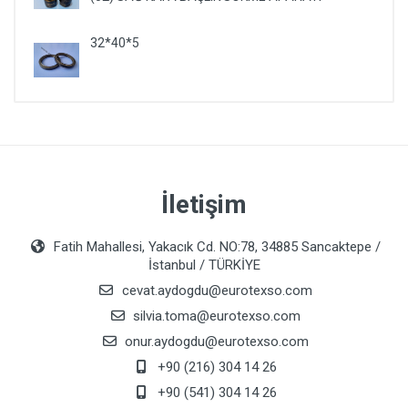
32*40*5
İletişim
Fatih Mahallesi, Yakacık Cd. NO:78, 34885 Sancaktepe /
İstanbul / TÜRKİYE
cevat.aydogdu@eurotexso.com
silvia.toma@eurotexso.com
onur.aydogdu@eurotexso.com
+90 (216) 304 14 26
+90 (541) 304 14 26