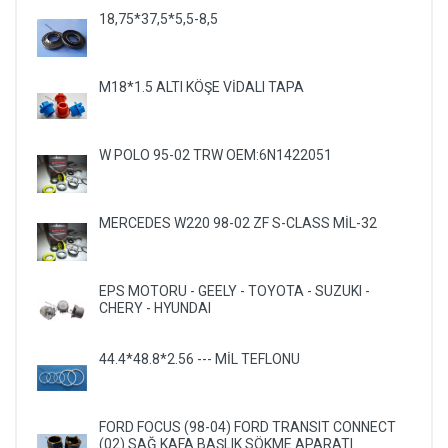
18,75*37,5*5,5-8,5
M18*1.5 ALTI KÖŞE VİDALI TAPA
W POLO 95-02 TRW OEM:6N1422051
MERCEDES W220 98-02 ZF S-CLASS MİL-32
EPS MOTORU - GEELY - TOYOTA - SUZUKI -
CHERY - HYUNDAI
44.4*48.8*2.56 --- MİL TEFLONU
FORD FOCUS (98-04) FORD TRANSIT CONNECT
(02) SAĞ KAFA BAŞLIK SÖKME APARATI