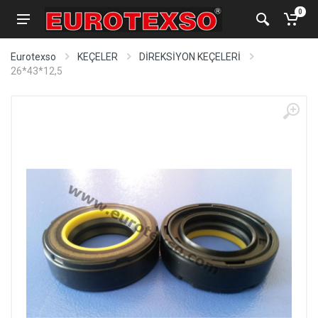
0
Eurotexso
KEÇELER
DİREKSİYON KEÇELERİ
26*43*12,5