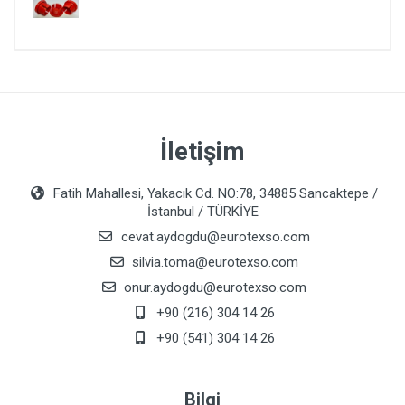
İletişim
Fatih Mahallesi, Yakacık Cd. NO:78, 34885 Sancaktepe /
İstanbul / TÜRKİYE
cevat.aydogdu@eurotexso.com
silvia.toma@eurotexso.com
onur.aydogdu@eurotexso.com
+90 (216) 304 14 26
+90 (541) 304 14 26
Bilgi