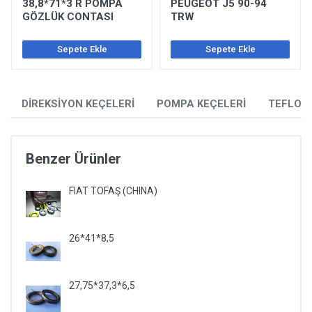
38,8*71*3 R POMPA
PEUGEOT J5 90-94
GÖZLÜK CONTASI
TRW
Sepete Ekle
Sepete Ekle
DİREKSİYON KEÇELERİ
POMPA KEÇELERİ
TEFLON
Benzer Ürünler
FIAT TOFAŞ (CHINA)
26*41*8,5
27,75*37,3*6,5