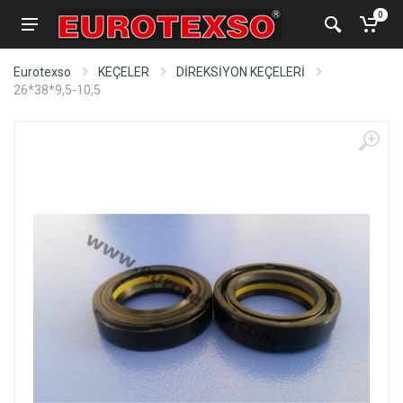
0
Eurotexso
KEÇELER
DİREKSİYON KEÇELERİ
26*38*9,5-10,5