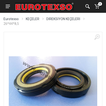
0
Eurotexso
KEÇELER
DİREKSİYON KEÇELERİ
26*44*8,5