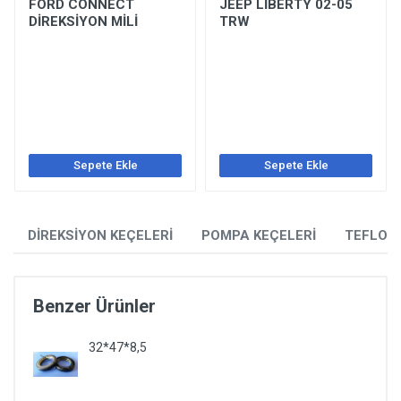
FORD CONNECT
JEEP LİBERTY 02-05
DİREKSİYON MİLİ
TRW
Sepete Ekle
Sepete Ekle
DİREKSİYON KEÇELERİ
POMPA KEÇELERİ
TEFLON
Benzer Ürünler
32*47*8,5