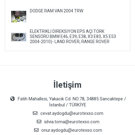
DODGE RAM VAN 2004 TRW
ELEKTRİKLİ DİREKSİYON EPS AÇI TORK
SENSÖRÜ BMW E46, E39, E38, X3 E83, X5 E53
2004-2010)- LAND ROVER, RANGE ROVER
İletişim
Fatih Mahallesi, Yakacık Cd. NO:78, 34885 Sancaktepe /
İstanbul / TÜRKİYE
cevat.aydogdu@eurotexso.com
silvia.toma@eurotexso.com
onur.aydogdu@eurotexso.com