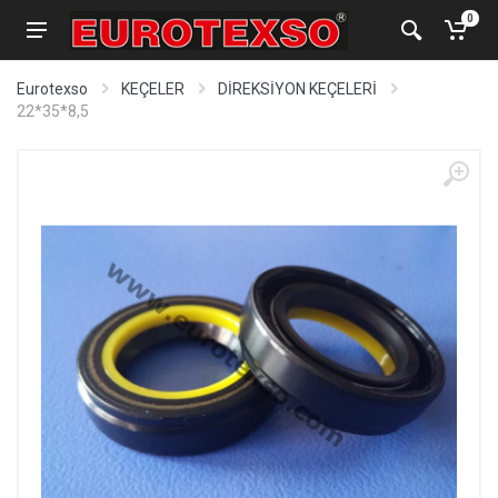
0
Eurotexso
KEÇELER
DİREKSİYON KEÇELERİ
22*35*8,5