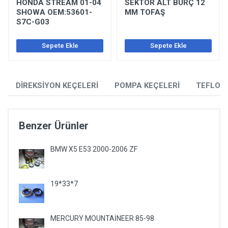
HONDA STREAM 01-04
SEKTÖR ALT BURÇ 12
SHOWA OEM:53601-
MM TOFAŞ
S7C-G03
Sepete Ekle
Sepete Ekle
DİREKSİYON KEÇELERİ
POMPA KEÇELERİ
TEFLON
Benzer Ürünler
BMW X5 E53 2000-2006 ZF
19*33*7
MERCURY MOUNTAİNEER 85-98