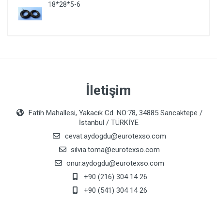
18*28*5-6
İletişim
Fatih Mahallesi, Yakacık Cd. NO:78, 34885 Sancaktepe /
İstanbul / TÜRKİYE
cevat.aydogdu@eurotexso.com
silvia.toma@eurotexso.com
onur.aydogdu@eurotexso.com
+90 (216) 304 14 26
+90 (541) 304 14 26