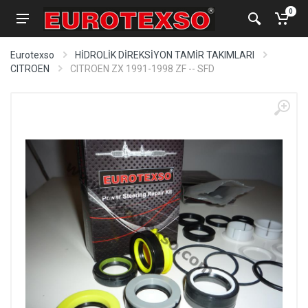
0
Eurotexso
HİDROLİK DİREKSİYON TAMİR TAKIMLARI
CITROEN
CITROEN ZX 1991-1998 ZF -- SFD