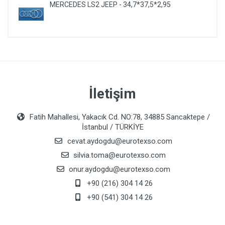
MERCEDES LS2 JEEP - 34,7*37,5*2,95
İletişim
Fatih Mahallesi, Yakacık Cd. NO:78, 34885 Sancaktepe /
İstanbul / TÜRKİYE
cevat.aydogdu@eurotexso.com
silvia.toma@eurotexso.com
onur.aydogdu@eurotexso.com
+90 (216) 304 14 26
+90 (541) 304 14 26