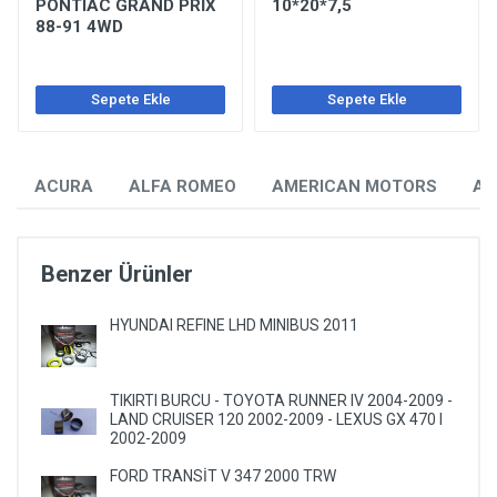
PONTIAC GRAND PRİX
10*20*7,5
88-91 4WD
Sepete Ekle
Sepete Ekle
ACURA
ALFA ROMEO
AMERICAN MOTORS
AU
Benzer Ürünler
HYUNDAI REFINE LHD MINIBUS 2011
TIKIRTI BURCU - TOYOTA RUNNER IV 2004-2009 -
LAND CRUISER 120 2002-2009 - LEXUS GX 470 I
2002-2009
FORD TRANSİT V 347 2000 TRW