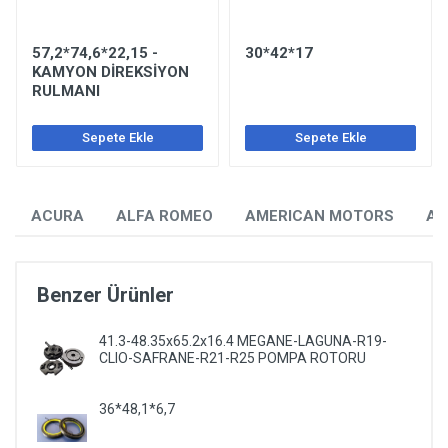
57,2*74,6*22,15 -
30*42*17
KAMYON DİREKSİYON
RULMANI
Sepete Ekle
Sepete Ekle
ACURA
ALFA ROMEO
AMERICAN MOTORS
AU
Benzer Ürünler
41.3-48.35x65.2x16.4 MEGANE-LAGUNA-R19-
CLIO-SAFRANE-R21-R25 POMPA ROTORU
36*48,1*6,7