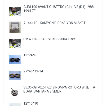
AUDI 100 AVANT-QUATTRO (C4) - V8 (D1) 1988-
1994 ZF
7.144+10 - KAMYON DİREKSİYON MİSKETİ
BMW E87-E84 1 SERIES 2004 TRW
12*24*6
27*46*13-14
35.35-39.70x51.6x18 POMPA ROTORU W JETTA-
BORA-SANTANA 8.5ML R
12*15*10