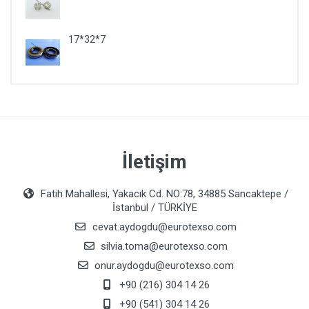
17*32*7
İletişim
Fatih Mahallesi, Yakacık Cd. NO:78, 34885 Sancaktepe /
İstanbul / TÜRKİYE
cevat.aydogdu@eurotexso.com
silvia.toma@eurotexso.com
onur.aydogdu@eurotexso.com
+90 (216) 304 14 26
+90 (541) 304 14 26