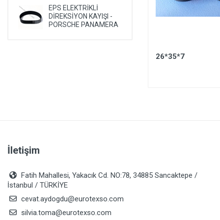
EPS ELEKTRİKLİ
DİREKSİYON KAYIŞI -
PORSCHE PANAMERA
30*40,5*10,5
26*35*7
İletişim
Fatih Mahallesi, Yakacık Cd. NO:78, 34885 Sancaktepe /
İstanbul / TÜRKİYE
cevat.aydogdu@eurotexso.com
silvia.toma@eurotexso.com