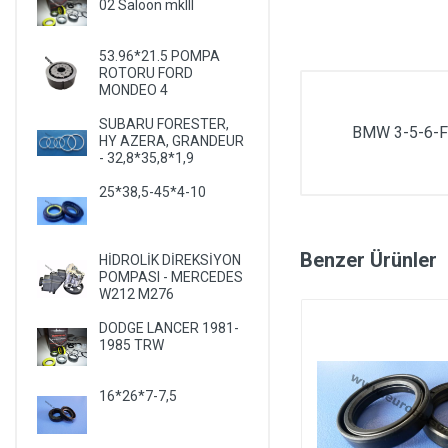
02 Saloon mkIII
53.96*21.5 POMPA
ROTORU FORD
MONDEO 4
SUBARU FORESTER,
BMW 3-5-6-F
HY AZERA, GRANDEUR
- 32,8*35,8*1,9
25*38,5-45*4-10
Benzer Ürünler
HİDROLİK DİREKSİYON
POMPASI - MERCEDES
W212 M276
DODGE LANCER 1981-
1985 TRW
16*26*7-7,5