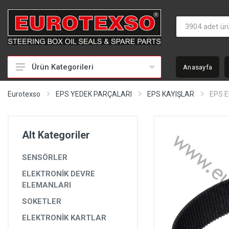
Ürün Kategorileri
Anasayfa
HİDROLİK DİREKSİYON TAMİR TAKIMLARI
Eurotexso
EPS YEDEK PARÇALARI
EPS KAYIŞLAR
EPS E
KEÇELER
MİLLER
Alt Kategoriler
BURÇLAR
SENSÖRLER
BEYİNLER
ELEKTRONİK DEVRE
SOMUNLAR VE KAPAKLAR
ELEMANLARI
POMPALAR
SOKETLER
ELEKTRONİK KARTLAR
POMPA YEDEK PARÇALARI