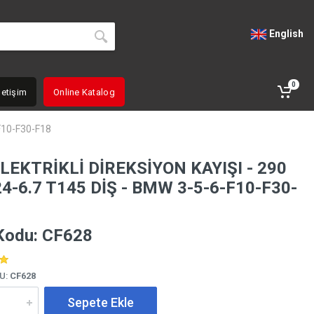
English
0
letişim
Online Katalog
F10-F30-F18
LEKTRİKLİ DİREKSİYON KAYIŞI - 290
4-6.7 T145 DİŞ - BMW 3-5-6-F10-F30-
Kodu: CF628
U:
CF628
Sepete Ekle