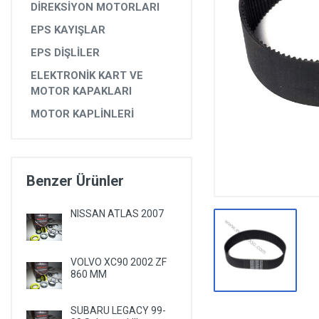
DİREKSİYON MOTORLARI
DİĞER YEDEK PARÇALAR
EPS KAYIŞLAR
EPS YEDEK PARÇALARI
EPS DİŞLİLER
RULMANLAR
ELEKTRONİK KART VE
KÖRÜK VE KELEPÇELER
MOTOR KAPAKLARI
MOTOR KAPLİNLERİ
ALETLER VE ANAHTARLAR
AĞIR VASITA GRUBU
TEST MAKİNELERİ VE TEST CİHAZLARI
Benzer Ürünler
NISSAN ATLAS 2007
VOLVO XC90 2002 ZF
860 MM
SUBARU LEGACY 99-