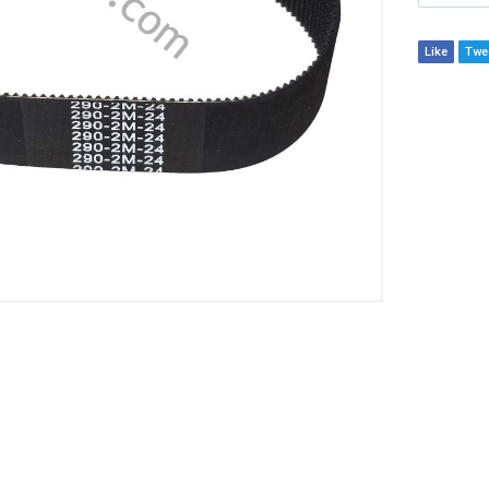
Like
Twe