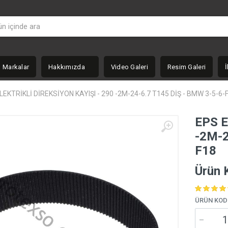
Markalar
Hakkımızda
Video Galeri
Resim Galeri
İ
LEKTRİKLİ DİREKSİYON KAYIŞI - 290 -2M-24-6.7 T145 DİŞ - BMW 3-5-6-
EPS E
-2M-2
F18
Ürün 
ÜRÜN KOD