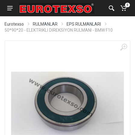
0
Eurotexso
RULMANLAR
EPS RULMANLARI
50*90*20 - ELEKTRİKLİ DİREKSİYON RULMANI - BMW F10