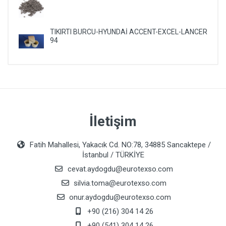
TIKIRTI BURCU-HYUNDAİ ACCENT-EXCEL-LANCER
94
İletişim
Fatih Mahallesi, Yakacık Cd. NO:78, 34885 Sancaktepe /
İstanbul / TÜRKİYE
cevat.aydogdu@eurotexso.com
silvia.toma@eurotexso.com
onur.aydogdu@eurotexso.com
+90 (216) 304 14 26
+90 (541) 304 14 26