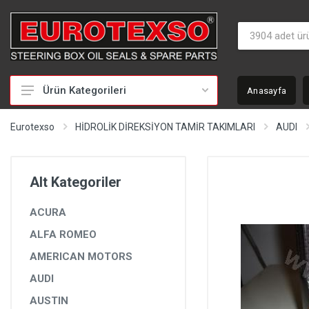
Ürün Kategorileri
Anasayfa
HİDROLİK DİREKSİYON TAMİR TAKIMLARI
Eurotexso
HİDROLİK DİREKSİYON TAMİR TAKIMLARI
AUDI
KEÇELER
MİLLER
Alt Kategoriler
BURÇLAR
ACURA
BEYİNLER
ALFA ROMEO
SOMUNLAR VE KAPAKLAR
AMERICAN MOTORS
POMPALAR
AUDI
POMPA YEDEK PARÇALARI
AUSTIN