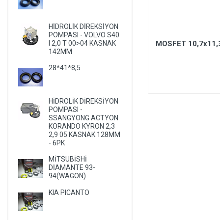
LANCIA
LAND ROVER
HİDROLİK DİREKSİYON
POMPASI - VOLVO S40
LEXUS
TIKIRTI BURCU - HONDA
MOSFET 10,7x11,
I 2,0 T 00>04 KASNAK
142MM
ACCORD 2013 - 3,5 L SEDAN
LIFAN
-
28*41*8,5
24.11*27.00/27.50*1.85/15.35
LINCOLN
- PLASTİK
MASERATI
HİDROLİK DİREKSİYON
MAZDA
POMPASI -
SSANGYONG ACTYON
MERCEDES
KORANDO KYRON 2,3
2,9 05 KASNAK 128MM
MERCURY
- 6PK
MITSUBISHI
MİTSUBİSHİ
NISSAN
DİAMANTE 93-
94(WAGON)
OLDSMOBILE
KIA PICANTO
OPEL
PEUGEOT