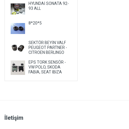
HYUNDAİ SONATA 92-
PLYMOUTH
93 ALL
PONTIAC
8*20*5
PORSCHE
RENAULT
ROVER
SEKTÖR BEYİN VALF
PEUGEOT PARTNER -
SAAB
CITROEN BERLINGO
SATURN
EPS TORK SENSÖR -
VW POLO, SKODA
SEAT
FABIA, SEAT IBIZA
SKODA
SMA
SSANGYONG
SUBARU
SUZUKI
İletişim
TALBOT