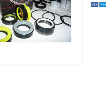
Like
Twe