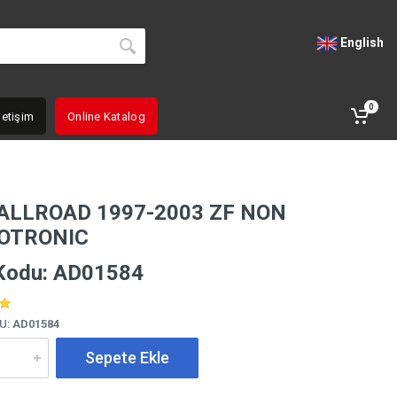
English
0
letişim
Online Katalog
 ALLROAD 1997-2003 ZF NON
OTRONIC
Kodu: AD01584
U:
AD01584
Sepete Ekle