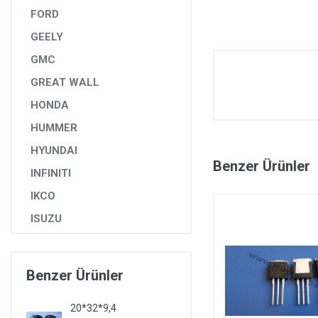
FORD
GEELY
GMC
GREAT WALL
HONDA
HUMMER
HYUNDAI
Benzer Ürünler
INFINITI
IKCO
ISUZU
IVECO
JAGUAR
Benzer Ürünler
JEEP
20*32*9,4
KIA