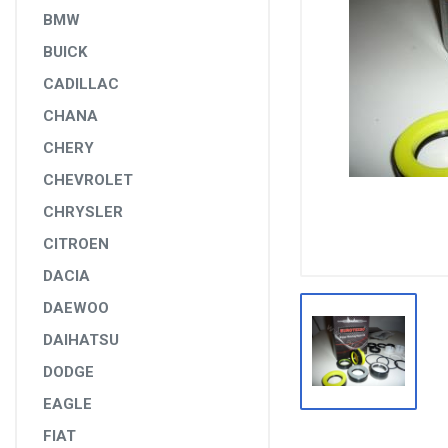
DİĞER YEDEK PARÇALAR
BMW
BUICK
EPS YEDEK PARÇALARI
CADILLAC
RULMANLAR
CHANA
KÖRÜK VE KELEPÇELER
CHERY
ALETLER VE ANAHTARLAR
CHEVROLET
AĞIR VASITA GRUBU
CHRYSLER
TEST MAKİNELERİ VE TEST CİHAZLARI
CITROEN
DACIA
DAEWOO
DAIHATSU
DODGE
EAGLE
FIAT