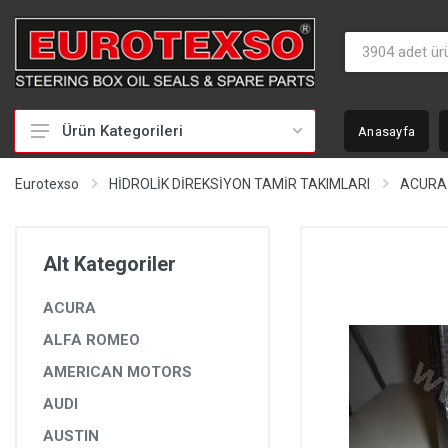
Ürün Kategorileri
Anasayfa
HİDROLİK DİREKSİYON TAMİR TAKIMLARI
Eurotexso
HİDROLİK DİREKSİYON TAMİR TAKIMLARI
ACURA
KEÇELER
MİLLER
Alt Kategoriler
BURÇLAR
ACURA
BEYİNLER
ALFA ROMEO
SOMUNLAR VE KAPAKLAR
AMERICAN MOTORS
POMPALAR
AUDI
POMPA YEDEK PARÇALARI
AUSTIN