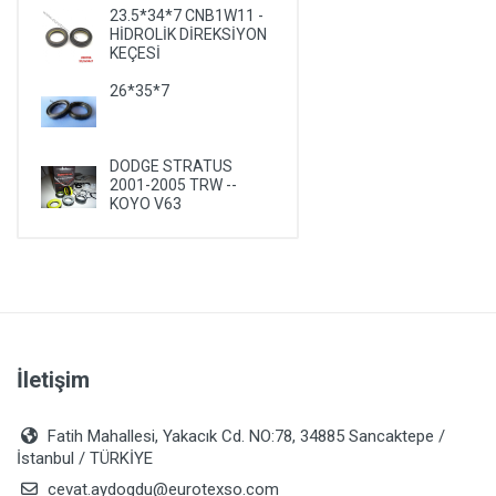
23.5*34*7 CNB1W11 -
PLYMOUTH
HİDROLİK DİREKSİYON
KEÇESİ
PONTIAC
26*35*7
PORSCHE
RENAULT
ROVER
DODGE STRATUS
2001-2005 TRW --
SAAB
KOYO V63
SATURN
SEAT
SKODA
SMA
İletişim
SSANGYONG
SUBARU
Fatih Mahallesi, Yakacık Cd. NO:78, 34885 Sancaktepe /
SUZUKI
İstanbul / TÜRKİYE
TALBOT
cevat.aydogdu@eurotexso.com