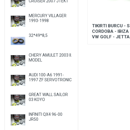
CRUİSER 2007 JTEKT
LANCIA
LAND ROVER
MERCURY VILLAGER
1993-1998
LEXUS
25.4*31.75*9.5
TIKIRTI BURCU - 
CORDOBA - IBIZA 
LIFAN
32*49*8,5
VW GOLF - JETTA
LINCOLN
MASERATI
CHERY AMULET 2003 II.
MODEL
MAZDA
MERCEDES
AUDI 100-A6 1991-
MERCURY
1997 ZF SERVOTRONIC
MITSUBISHI
GREAT WALL SAİLOR
NISSAN
03 KOYO
OLDSMOBILE
INFINITI QX4 96-00
OPEL
JR50
PEUGEOT