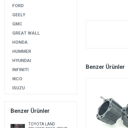
FORD
GEELY
GMC
GREAT WALL
HONDA
HUMMER
HYUNDAI
Benzer Ürünler
INFINITI
IKCO
ISUZU
IVECO
JAGUAR
Benzer Ürünler
JEEP
TOYOTA LAND
KIA