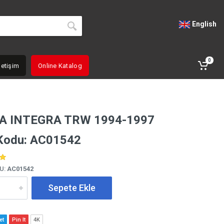
English
0
letişim
Online Katalog
A INTEGRA TRW 1994-1997
Kodu: AC01542
U:
AC01542
Sepete Ekle
et
Pin It
4K