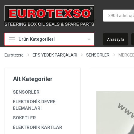
Ürün Kategorileri
Anasayfa
HİDROLİK DİREKSİYON TAMİR TAKIMLARI
Eurotexso
EPS YEDEK PARÇALARI
SENSÖRLER
MERCED
KEÇELER
MİLLER
Alt Kategoriler
BURÇLAR
SENSÖRLER
BEYİNLER
ELEKTRONİK DEVRE
SOMUNLAR VE KAPAKLAR
ELEMANLARI
POMPALAR
SOKETLER
ELEKTRONİK KARTLAR
POMPA YEDEK PARÇALARI