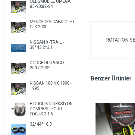
OLDSMOBILE OMEGA
85-93;82-84
MERCEDES CABRIOLET
CLK 2000
ROTATION S
NİSSAN X-TRAİL -
38*43,2*3,1
DODGE DURANGO
2007-2009
Benzer Ürünler
NISSAN 100 NX 1990-
1995
HİDROLİK DİREKSİYON
POMPASI - FORD
FOCUS 2 1.6
32*44*18,5