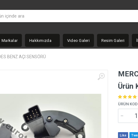
Markalar
Hakkımızda
Video Galeri
Resim Galeri
İ
ES BENZ AÇI SENSÖRÜ
MERC
Ürün 
ÜRÜN KOD
Like
Twe