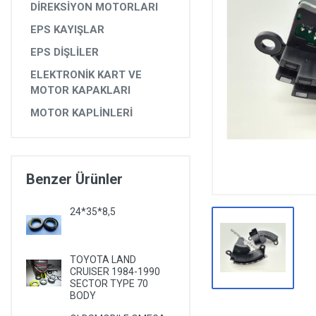
DİREKSİYON MOTORLARI
DİĞER YEDEK PARÇALAR
EPS KAYIŞLAR
EPS YEDEK PARÇALARI
EPS DİŞLİLER
RULMANLAR
ELEKTRONİK KART VE
KÖRÜK VE KELEPÇELER
MOTOR KAPAKLARI
MOTOR KAPLİNLERİ
ALETLER VE ANAHTARLAR
AĞIR VASITA GRUBU
TEST MAKİNELERİ VE TEST CİHAZLARI
Benzer Ürünler
24*35*8,5
TOYOTA LAND
CRUISER 1984-1990
SECTOR TYPE 70
BODY