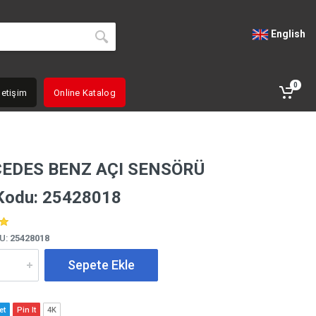
English
0
letişim
Online Katalog
EDES BENZ AÇI SENSÖRÜ
Kodu: 25428018
U:
25428018
Sepete Ekle
et
Pin It
4K